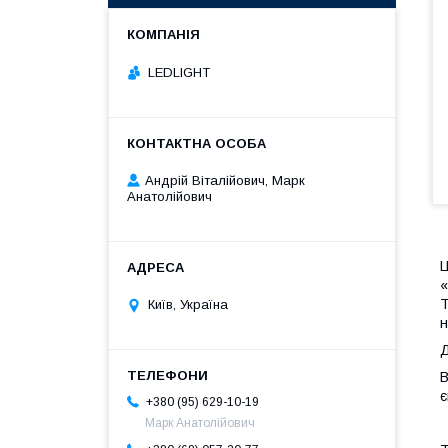
LEDLIGHT
Андрій Віталійович, Марк
Анатолійович
Ц
«
Т
Київ, Україна
н
Д
є
+380 (95) 629-10-19
Марк Анатолійович