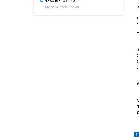
Т
+380 (68) 057-20-77
о
Марк Анатолійович
і
з
п
Н
В
с
з
в
У