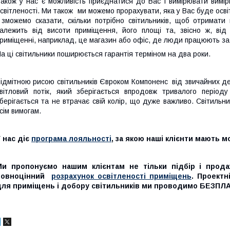
акож у нас є можливість приєднатися до Вас і вимірювати вимі
світленості. Ми також ми можемо прорахувати, яка у Вас буде осві
 зможемо сказати, скільки потрібно світильників, щоб отримат
алежить від висоти приміщення, його площі та, звісно ж, від
риміщенні, наприклад, це магазин або офіс, де люди працюють за
а ці світильники поширюється гарантія терміном на два роки.
ідмітною рисою світильників Євроком Компоненс від звичайних деш
вітловий потік, який зберігається впродовж тривалого період
берігається та не втрачає свій колір, що дуже важливо. Світильни
сім вимогам.
 нас діє
програма лояльності
, за якою наші клієнти мають 
Ми пропонуємо нашим клієнтам не тільки підбір і прод
повноцінний
розрахунок освітленості приміщень
. Проектн
для приміщень і добору світильників ми проводимо БЕЗПЛ