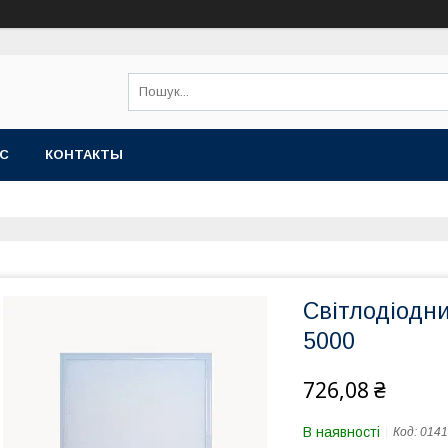
АС
КОНТАКТЫ
Світлодіодн
5000
726,08 ₴
В наявності
Код:
0141