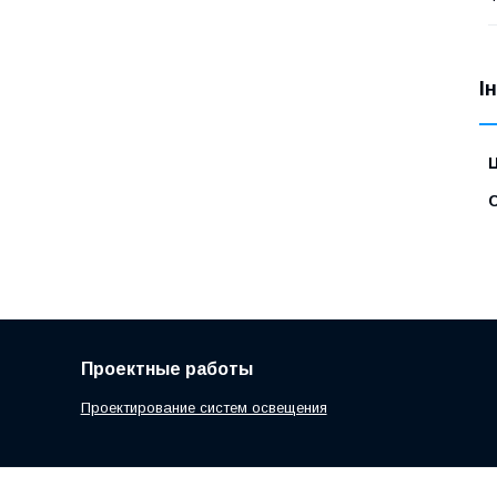
І
Ц
С
Проектные работы
Проектирование систем освещения