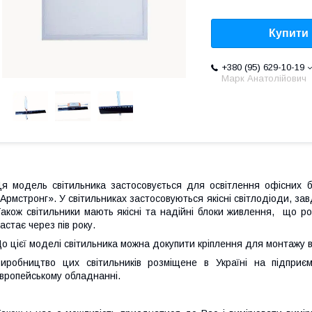
Купити
+380 (95) 629-10-19
Марк Анатолійович
я модель світильника застосовується для освітлення офісних б
Армстронг». У світильниках застосовуються якісні світлодіоди, за
акож світильники мають якісні та надійні блоки живлення, що р
астає через пів року.
о цієї моделі світильника можна докупити кріплення для монтажу в
Виробництво цих світильників розміщене в Україні на під
вропейському обладнанні.