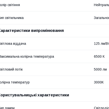
олір світіння
Нейтрал
ип світильника
Загально
Характеристики випромінювання
вітлова віддача
125 лм/В
аксимальна колірна температура
6500 К
вітловий потік
5000 лм
олірна температур
3000К
Користувальницькі характеристики
ип лампи
Світлоді