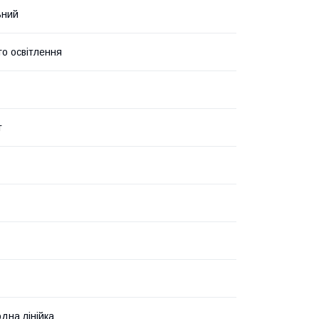
ьний
го освітлення
т
одна лінійка