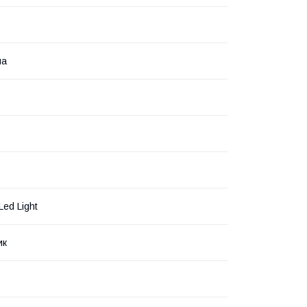
на
ed Light
ик