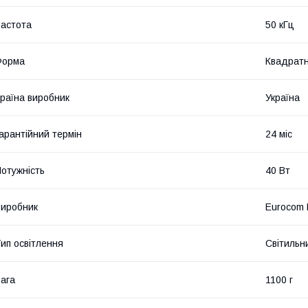
астота
50 кГц
Форма
Квадрат
раїна виробник
Україна
арантійний термін
24 міс
отужність
40 Вт
иробник
Eurocom L
ип освітлення
Світильн
ага
1100 г