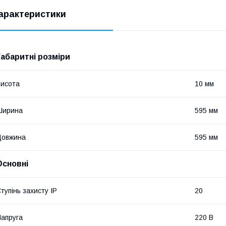
арактеристики
Габаритні розміри
исота
10 мм
Ширина
595 мм
Довжина
595 мм
Основні
тупінь захисту IP
20
апруга
220 В