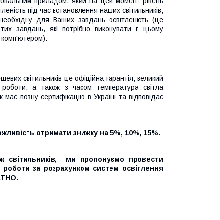
рювальним приладом, який на цей момент рівень
тленість під час встановлення наших світильників,
и необхідну для Ваших завдань освітленість (це
 тих завдань, які потрібно виконувати в цьому
 комп'ютером).
евих світильників це офіційна гарантія, великий
у роботи, а також з часом температура світла
к має повну сертифікацію в Україні та відповідає
можливість отримати знижку на 5%, 10%, 15%.
аж світильників, ми пропонуємо провести
і роботи за розрахунком систем освітлення
АТНО.