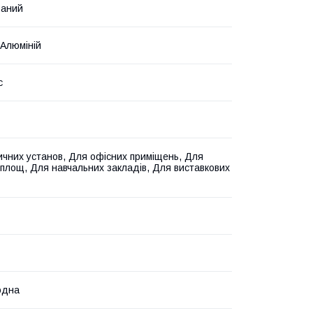
ваний
 Алюміній
с
чних установ, Для офісних приміщень, Для
 площ, Для навчальних закладів, Для виставкових
одна