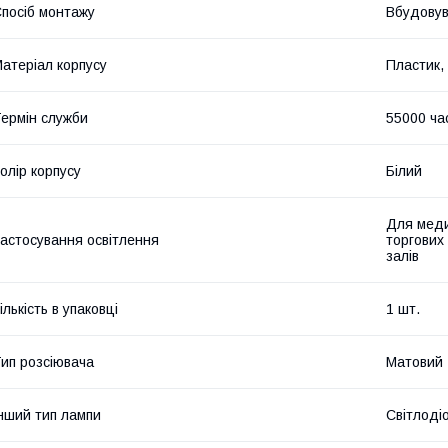
посіб монтажу
Вбудову
атеріал корпусу
Пластик,
ермін служби
55000 ча
олір корпусу
Білий
Для меди
астосування освітлення
торгових
залів
ількість в упаковці
1 шт.
ип розсіювача
Матовий
нший тип лампи
Світлоді