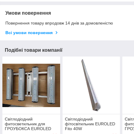
Умови повернення
Повернення товару впродовж 14 днів за домовленістю
Всі умови повернення
Подібні товари компанії
Світлодіодний
Світлодіодний
Світ
фитосветильник для
фітосвітильник EUROLED
фито
ГРОУБОКСА EUROLED
Fito 40W
ГРО
Fito Grow Box-3m 100 W
Fito