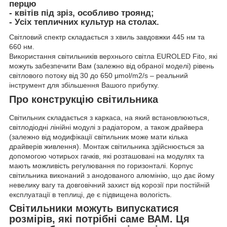
перцю
- квітів під зріз, особливо троянд;
- Усіх тепличних культур на столах.
Світловий спектр складається з хвиль завдовжки 445 нм та
660 нм.
Використання світильників верхнього світла EUROLED Fito, які
можуть забезпечити Вам (залежно від обраної моделі) рівень
світлового потоку від 30 до 650 μmol/m2/s – реальний
інструмент для збільшення Вашого прибутку.
Про конструкцію світильника
Світильник складається з каркаса, на який встановлюються,
світлодіодні лінійні модулі з радіатором, а також драйвера
(залежно від модифікації світильник може мати кілька
драйверів живлення). Монтаж світильника здійснюється за
допомогою чотирьох гачків, які розташовані на модулях та
мають можливість регулювання по горизонталі. Корпус
світильника виконаний з анодованого алюмінію, що дає йому
невелику вагу та довговічний захист від корозії при постійній
експлуатації в теплиці, де є підвищена вологість.
Світильники можуть випускатися
розмірів, які потрібні саме ВАМ. Ця