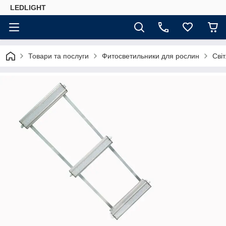
LEDLIGHT
Товари та послуги
Фитосветильники для рослин
Сві