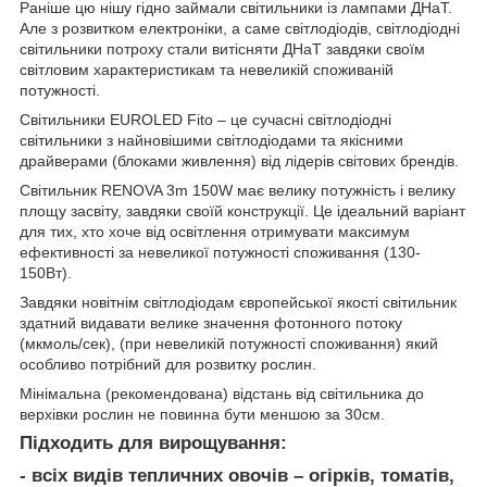
Раніше цю нішу гідно займали світильники із лампами ДНаТ.
Але з розвитком електроніки, а саме світлодіодів, світлодіодні
світильники потроху стали витісняти ДНаТ завдяки своїм
світловим характеристикам та невеликій споживаній
потужності.
Світильники EUROLED Fito – це сучасні світлодіодні
світильники з найновішими світлодіодами та якісними
драйверами (блоками живлення) від лідерів світових брендів.
Світильник RENOVA 3m 150W має велику потужність і велику
площу засвіту, завдяки своїй конструкції. Це ідеальний варіант
для тих, хто хоче від освітлення отримувати максимум
ефективності за невеликої потужності споживання (130-
150Вт).
Завдяки новітнім світлодіодам європейської якості світильник
здатний видавати велике значення фотонного потоку
(мкмоль/сек), (при невеликій потужності споживання) який
особливо потрібний для розвитку рослин.
Мінімальна (рекомендована) відстань від світильника до
верхівки рослин не повинна бути меншою за 30см.
Підходить для вирощування:
- всіх видів тепличних овочів – огірків, томатів,