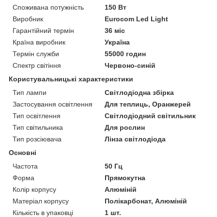
Споживана потужність
150 Вт
Виробник
Eurocom Led Light
Гарантійний термін
36 міс
Країна виробник
Україна
Термін служби
55000 годин
Спектр світіння
Червоно-синій
Користувальницькі характеристики
Тип лампи
Світлодіодна збірка
Застосування освітлення
Для теплиць, Оранжерей
Тип освітлення
Світлодіодний світильник
Тип світильника
Для рослин
Тип розсіювача
Лінза світлодіода
Основні
Частота
50 Гц
Форма
Прямокутна
Колір корпусу
Алюміній
Матеріал корпусу
Полікарбонат, Алюміній
Кількість в упаковці
1 шт.