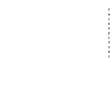
Я
ж
с
в
я
р
с
З
о
м
с