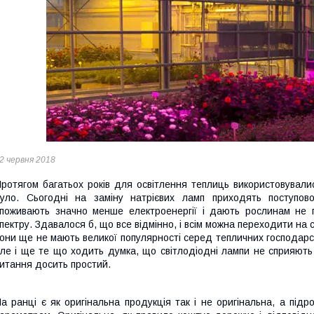
2 червня 2018
ротягом багатьох років для освітлення теплиць використовувалися
уло. Сьогодні на заміну натрієвих ламп приходять поступово 
поживають значно менше електроенергії і дають рослинам не п
пектру. Здавалося б, що все відмінно, і всім можна переходити на с
они ще не мають великої популярності серед тепличних господарств
ле і ще те що ходить думка, що світлодіодні лампи не сприяють 
итання досить простий.
а ранці є як оригінальна продукція так і не оригінальна, а підр