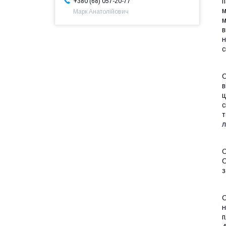
п
+380 (68) 057-20-77
м
Марк Анатолійович
м
в
н
с
С
в
ц
с
т
л
С
С
з
С
н
п