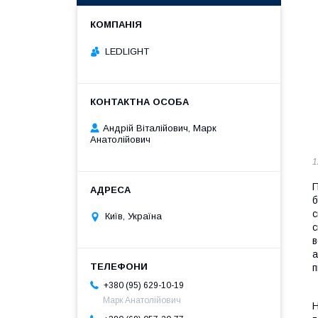
LEDLIGHT
Андрій Віталійович, Марк
Анатолійович
1
П
б
с
Київ, Україна
с
в
а
п
+380 (95) 629-10-19
Марк Анатолійович
Н