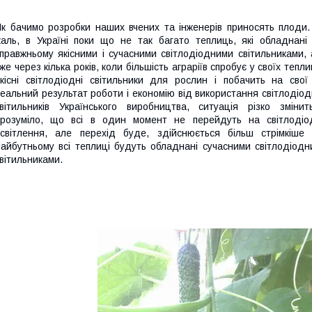
к бачимо розробки наших вчених та інженерів приносять плоди.
аль, в Україні поки що не так багато теплиць, які обладнані 
правжньому якісними і сучасними світлодіодними світильниками,
же через кілька років, коли більшість аграріїв спробує у своїх тепл
кісні світлодіодні світильники для рослин і побачить на свої 
еальний результат роботи і економію від використання світлодіо
вітильників Українського виробництва, ситуація різко змінить
розуміло, що всі в один момент не перейдуть на світлодіо
світлення, але перехід буде, здійснюється більш стрімкіше 
айбутньому всі теплиці будуть обладнані сучасними світлодіодн
вітильниками.