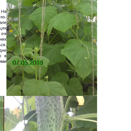
 На
по-
 але
ицях
очі
дних
ся.
дне
і в
ими