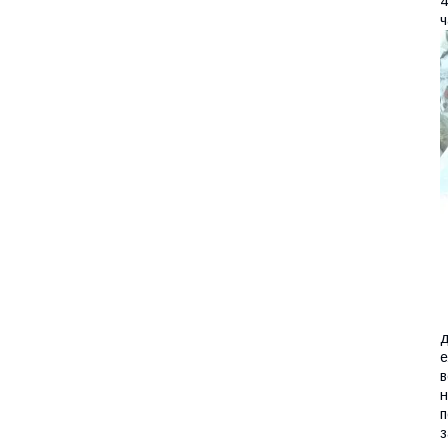
4
ч
е
в
н
п
з