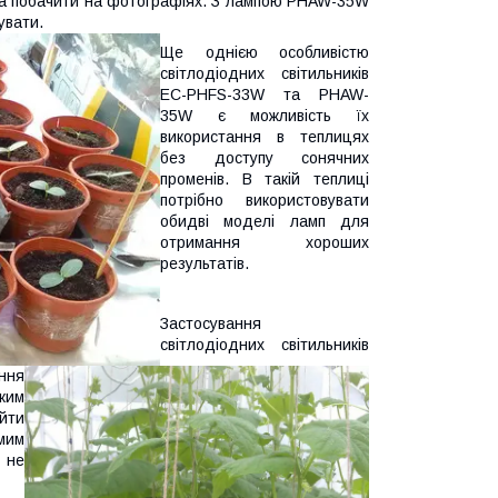
жна побачити на фотографіях. З лампою PHAW-35W
увати.
Ще однією особливістю
світлодіодних світильників
EC-PHFS-33W та PHAW-
35W є можливість їх
використання в теплицях
без доступу сонячних
променів. В такій теплиці
потрібно використовувати
обидві моделі ламп для
отримання хороших
результатів.
Застосування
світлодіодних світильників
ння
аким
ейти
мим
 не