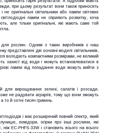
о, приносить гарні результати. А підробки мають
авжди, при цьому результат вони також приносять
 і не оригінальні світильники або лампи світових
 світлодіодні лампи не сприяють розвитку, хоча
ють, але тільки оригінальні, які мають саме той
ітла.
в для рослин. Одним з таких виробників є наш
ку представлені дві основні моделі світильників,
елі володіють компактними розмірами, не великий
ють захист від води і можуть встановлюватися в
рієві лампи від попадання води можуть вийти з
й для вирощування зелені, салатів і розсади.
оже не радувати аграріїв, тому що вони зможуть
а то й сотні тисяч гривень.
ітлодіодів і має розширений повний спектр, який
уницю, помідори, огірки про інші рослини, які
, ніж EC-PHFS-33W і становить всього на всього