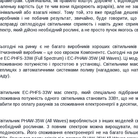
араметрам. Оригінальна, як правило коштує дорожче і, відповідн
аленьку вартість (це те чим вони підкорюють аграріїв), але не з
інімальний або взагалі ніякої. Тому той, хто вже придбав дешеві
иробників і не побачив результат, звичайно, буде говорити, що
асправді світлодіодні світильники сприяють і навіть дуже сприя
пектр, який дійсно необхідний рослині, а не просто пучок якогось св
ьогодні на ринку є не багато виробників хороших світильникі
ітчизняний виробник – це ооо євроком Компонентс. Сьогодні на рин
е EC-PHFS-33W (Full Spectrum) і EC-PHAW-35W (All Waves). Ці мод
поживаною потужністю і простотою в установці. Світильники ма
еплицях з автоматичними системами поливу (нагадаємо, що нат
аду).
вітильник EC-PHFS-33W має спектр, який спеціально підібрани
поживана потужність одного світильника становить 33Вт, що не м
абити про оплату рахунків за споживання електроенергії в десятки, 
вітильник PHAW-35W (All Waves) виробляється з інших моделей св
еобхідний рослинам. З повним спектром можна вирощувати, пол
лодоносять. Його споживання електроенергії не на багато більше